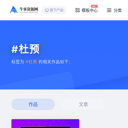
模板中心
分类
旗下产品
#杜预
标签为
#杜预
的相关作品如下：
作品
文章