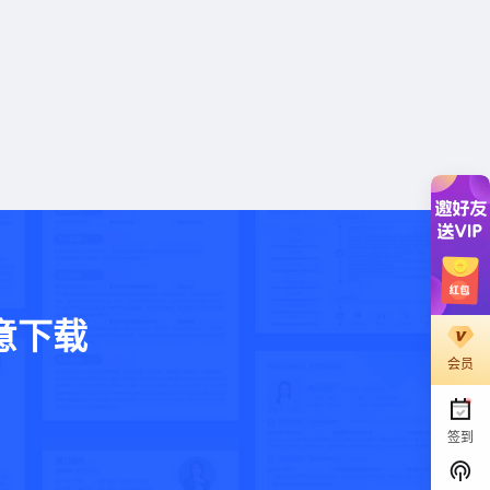
意下载
会员
。
签到