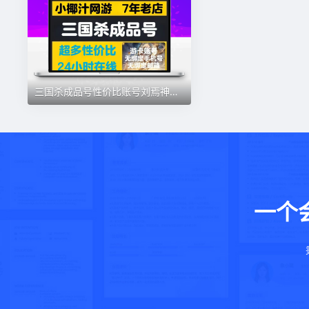
三国杀成品号性价比账号刘焉神郭嘉神荀彧杜预沮授太史慈钟会关羽
一个