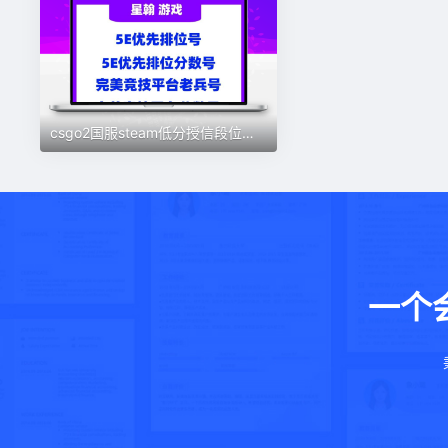
csgo2国服steam低分授信段位完美5e对战平台天梯永久分数绿色账号
一个