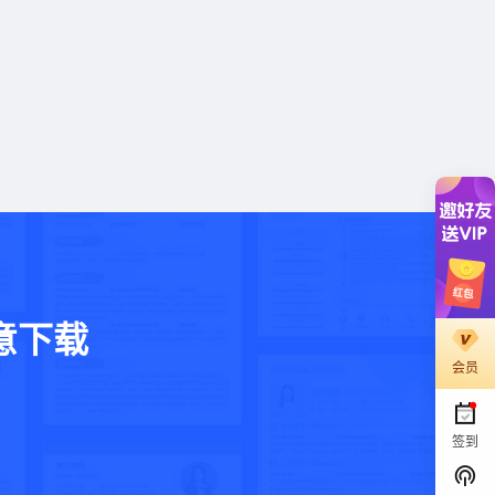
意下载
会员
。
签到