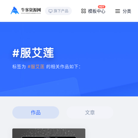
模板中心
分类
旗下产品
#服艾莲
标签为
#服艾莲
的相关作品如下：
作品
文章