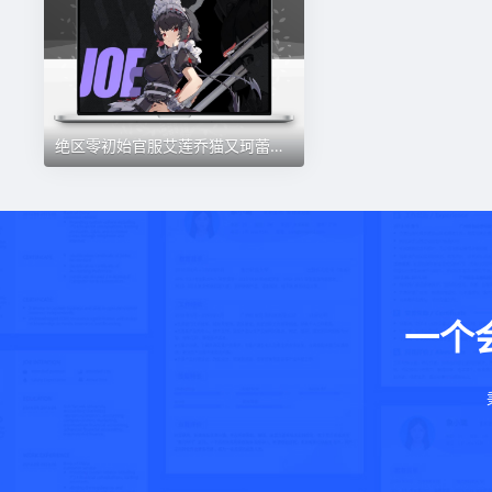
绝区零初始官服艾莲乔猫又珂蕾妲鲨鱼妹狼哥莱卡恩格莉丝专武11号
一个