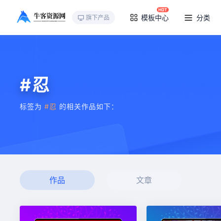
模板中心
分类
旗下产品
#忍
标签为
#忍
的相关作品如下：
作品
文章