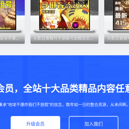
火影忍者手游租号账号安卓苹果红夜带土42S全忍租号便宜低价
火影忍者租号手游账号出租全忍者忍战带土鸣人死门凯天道超面麻
会员，全站十大品类精品内容任
秉承“地球不爆炸我们不放假”的信念，数年如一日的整合资源，从未间断
升级会员
加入我们