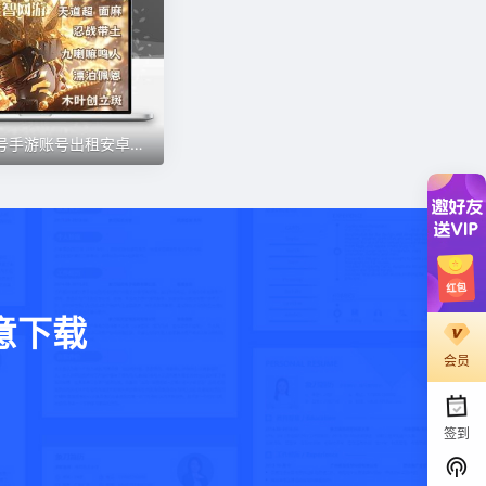
火影忍者租号手游账号出租安卓苹果红夜带土41S全忍租号便宜低价
意下载
会员
。
签到