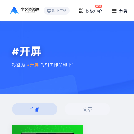
模板中心
分类
旗下产品
#开屏
标签为
#开屏
的相关作品如下：
作品
文章