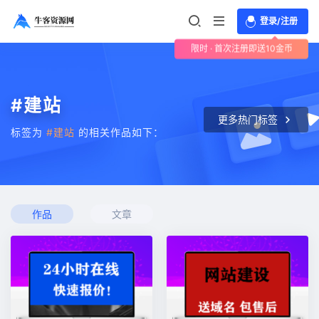
登录/注册
限时 · 首次注册即送10金币
#建站
更多热门标签
标签为
#建站
的相关作品如下：
作品
文章