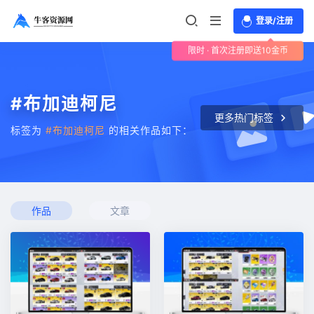
登录/注册
限时 · 首次注册即送10金币
#布加迪柯尼
更多热门标签
标签为
#布加迪柯尼
的相关作品如下：
作品
文章