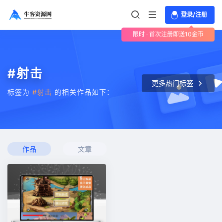
登录/注册
限时 · 首次注册即送10金币
#射击
更多热门标签
标签为
#射击
的相关作品如下：
作品
文章