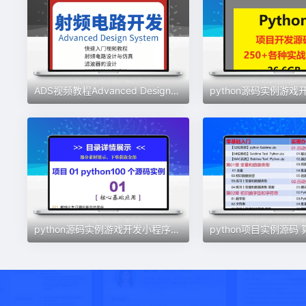
ADS视频教程Advanced DesignSystem射频仿真软件电路设计开发实例
python源码实例游戏开发小程序办公自动化网络爬虫项目开发源码