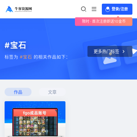
登录/注册
限时 · 首次注册即送10金币
#宝石
更多热门标签
标签为
#宝石
的相关作品如下：
作品
文章