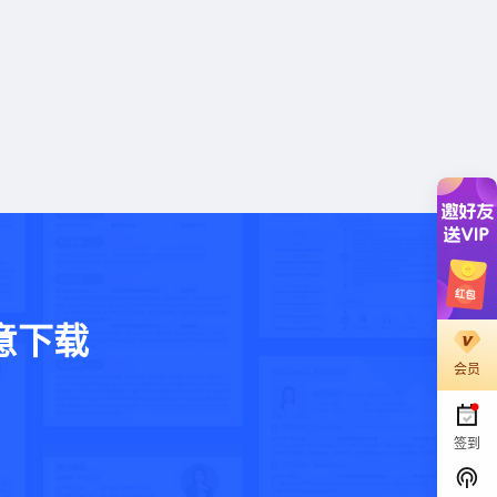
意下载
会员
。
签到