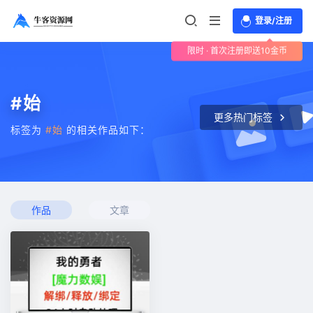
登录/注册
限时 · 首次注册即送10金币
#始
更多热门标签
标签为
#始
的相关作品如下：
作品
文章