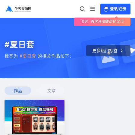
登录/注册
限时 · 首次注册即送10金币
#夏日套
更多热门标签
标签为
#夏日套
的相关作品如下：
作品
文章