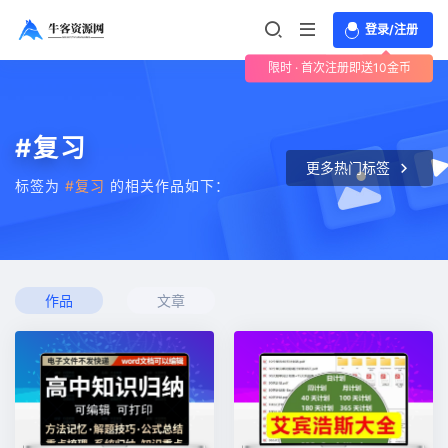
登录/注册
限时 · 首次注册即送10金币
#复习
更多热门标签
标签为
#复习
的相关作品如下：
作品
文章