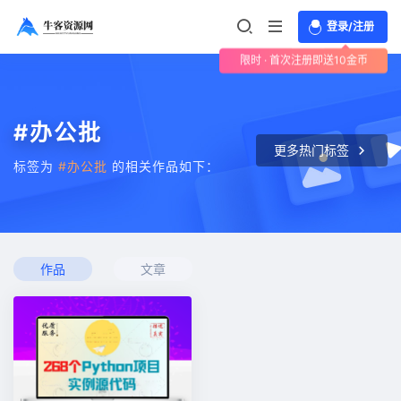
登录/注册
限时 · 首次注册即送10金币
#办公批
更多热门标签
标签为
#办公批
的相关作品如下：
作品
文章