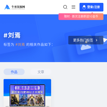
登录/注册
限时 · 首次注册即送10金币
#刘焉
更多热门标签
标签为
#刘焉
的相关作品如下：
作品
文章