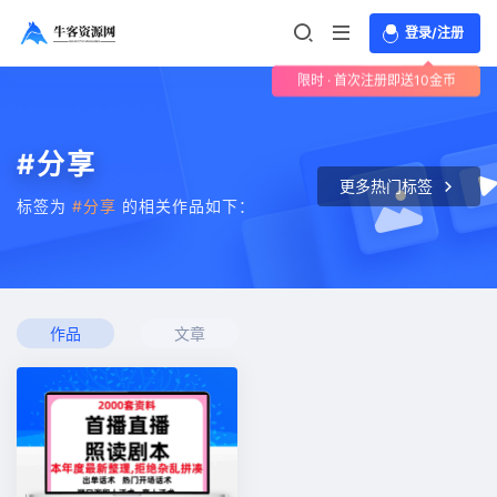
登录/注册
限时 · 首次注册即送10金币
#分享
更多热门标签
标签为
#分享
的相关作品如下：
作品
文章