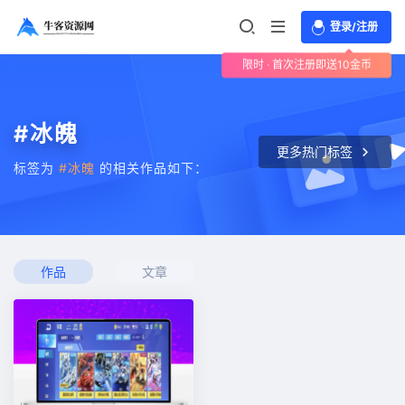
登录/注册
限时 · 首次注册即送10金币
#冰魄
更多热门标签
标签为
#冰魄
的相关作品如下：
作品
文章