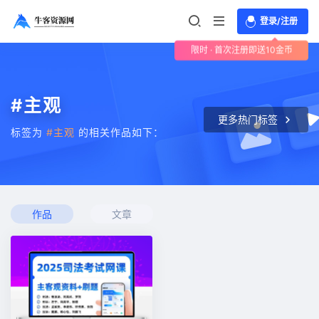
登录/注册
限时 · 首次注册即送10金币
#主观
更多热门标签
标签为
#主观
的相关作品如下：
作品
文章