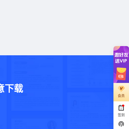
意下载
会员
。
签到